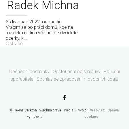
Radek Michna
25 listopad 2022
Logopedie
Vracím se po práci domů, kde na
mě čeká rodina včetně mé dvouleté
dcerky, k...
Číst více
Obchodní podmínky
|
Odstoupení od smlouvy
|
Poučení
spořebitele
|
Souhlas se zpracováním osobních údajů
© Helena Vacková - všechna práva
Web s ♡ vytvořil
Web7.cz
|
Správa
vyhrazena.
cookies